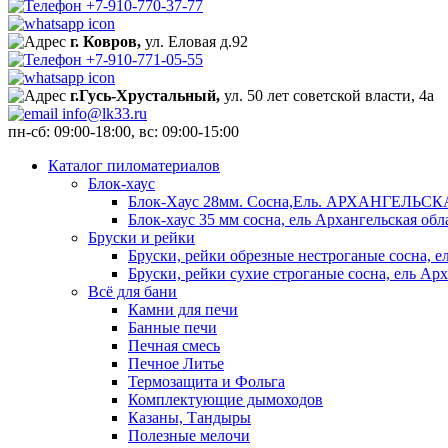
+7-910-770-37-77
г. Ковров,
ул. Еловая д.92
+7-910-771-05-55
г.Гусь-Хрустальный,
ул. 50 лет советской власти, 4а
info@lk33.ru
пн-сб: 09:00-18:00, вс: 09:00-15:00
Каталог пиломатериалов
Блок-хаус
Блок-Хаус 28мм. Сосна,Ель. АРХАНГЕЛЬС
Блок-хаус 35 мм сосна, ель Архангельская обл
Бруски и рейки
Бруски, рейки обрезные нестроганые сосна, е
Бруски, рейки сухие строганые сосна, ель Арх
Всё для бани
Камни для печи
Банные печи
Печная смесь
Печное Литье
Термозащита и Фольга
Комплектующие дымоходов
Казаны, Тандыры
Полезные мелочи