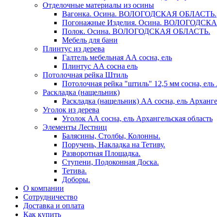
Отделочные материалы из осины
Вагонка. Осина. ВОЛОГОДСКАЯ ОБЛАСТЬ.
Погонажные Изделия. Осина. ВОЛОГОДСК
Полок. Осина. ВОЛОГОДСКАЯ ОБЛАСТЬ.
Мебель для бани
Плинтус из дерева
Галтель мебельная АА сосна, ель
Плинтус АА сосна ель
Потолочная рейка Штиль
Потолочная рейка "штиль" 12,5 мм сосна, ель
Раскладка (нащельник)
Раскладка (нащельник) АА сосна, ель Арханге
Уголок из дерева
Уголок АА сосна, ель Архангельская область
Элементы Лестниц
Балясины, Столбы, Колонны.
Поручень, Накладка на Тетиву.
Разворотная Площадка.
Ступени, Подоконная Доска.
Тетива.
Доборы.
О компании
Сотрудничество
Доставка и оплата
Как купить