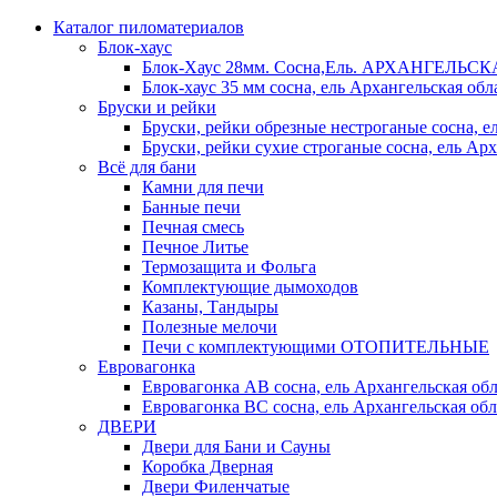
Каталог пиломатериалов
Блок-хаус
Блок-Хаус 28мм. Сосна,Ель. АРХАНГЕЛЬС
Блок-хаус 35 мм сосна, ель Архангельская обл
Бруски и рейки
Бруски, рейки обрезные нестроганые сосна, е
Бруски, рейки сухие строганые сосна, ель Арх
Всё для бани
Камни для печи
Банные печи
Печная смесь
Печное Литье
Термозащита и Фольга
Комплектующие дымоходов
Казаны, Тандыры
Полезные мелочи
Печи с комплектующими ОТОПИТЕЛЬНЫЕ
Евровагонка
Евровагонка АВ сосна, ель Архангельская обл
Евровагонка ВС сосна, ель Архангельская обл
ДВЕРИ
Двери для Бани и Сауны
Коробка Дверная
Двери Филенчатые