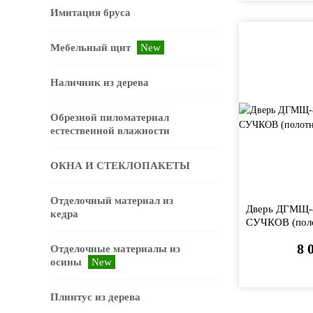
Имитация бруса
Мебельный щит
New
Наличник из дерева
Обрезной пиломатериал
естественной влажности
ОКНА И СТЕКЛОПАКЕТЫ
Отделочный материал из
Дверь ДГМЩ-8
кедра
СУЧКОВ (поло
8 
Отделочные материалы из
осины
New
Плинтус из дерева