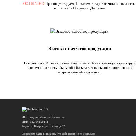
БЕСПЛАТНО
Проконсультируем. Покажем товар. Рассчитаем количеств
и стоимость Погрузим. Доставим
Высокое качество продукции
Северный лес Архангельской области имеет более красивую структуру и
высокую плотность. Сырье обрабатывается на высокотехнологичном
современном оборудовании.
ИП Теплухин Дмитрий Сергеевич
ИНН: 332704825111
Адрес: г. Ковров ул. Еловая д.92
Обращаем ваше внимание, что сайт носит исключительно