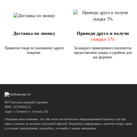
Доставка по звонку
Приведи друга и получи
скидку 5%
Привезем товар по указанному адресу
За каждого приведенного покупателя
вовремя.
предоставляем скидку в удобном для
вас формате.
ИП Теплухин Дмитрий Сергеевич
ИНН: 332704825111
Адрес: г. Ковров ул. Еловая д.92
Обращаем ваше внимание, что сайт носит исключительно информационный характер и ни при
каких условиях не является публичной офертой. Подробную информацию о наличии товара, ценах
и условиях приобретения, пожалуйста, уточняйте у наших менеджеров.